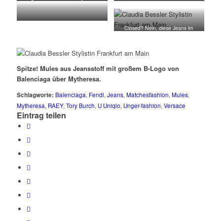
U Uniqlo.
RAEY über Matchesfashion.
80er! Tailliertes Jeanshemd mit
Closed? Nein, diese Jeans im
Reißverschlüssen von Versace über
Pedalpusherstyle ist von Fendi.
Mytheresa.
Spitze! Mules aus Jeansstoff mit großem B-Logo von
Balenciaga über Mytheresa.
Schlagworte:
Balenciaga
,
Fendi
,
Jeans
,
Matchesfashion
,
Mules
,
Mytheresa
,
RAEY
,
Tory Burch
,
U Uniqlo
,
Unger-fashion
,
Versace
Eintrag teilen