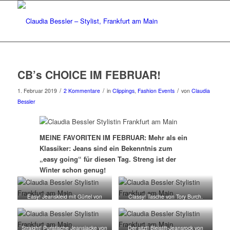
CB’s CHOICE IM FEBRUAR!
/
/
/
1. Februar 2019
2 Kommentare
in
Clippings
,
Fashion Events
von
Claudia
Bessler
MEINE FAVORITEN IM FEBRUAR: Mehr als ein
Klassiker: Jeans sind ein Bekenntnis zum
„easy going“ für diesen Tag. Streng ist der
Winter schon genug!
Easy! Jeanskleid mit Gürtel von
Classy! Tasche von Tory Burch.
Tory Burch über Unger-Fashion.
Straight! Puristische Jeansjacke von
Der sitzt! Bleistift-Jeansrock von