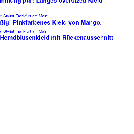
immung pur! Langes oversized Kleid
ßig! Pinkfarbenes Kleid von Mango.
! Hemdblusenkleid mit Rückenausschnitt