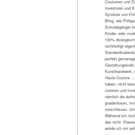
Couturiers und Z
Investoren und K
Symbole von Erfo
Bling, wie Philip
Schulabgänger he
Kinder- oder mode
100% ökologisch 
rechtfertigt eige
Standardmaterial
perfekt gemanagt
Gestaltungskraft
Kunsthandwerk, n
Haute Couture … w
haben, nicht bes
Juristen und Inv
nämlich die ästh
gnadenlosen, imm
verschlissen. Um 
Während ich mich 
das nicht. Klass
würde ich mir seh