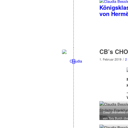
Königskla
von Hermè
CB’s CHO
/
1. Februar 2019
2
Easy! Jeanskleid m
von Tory Burch üb
Fashion.