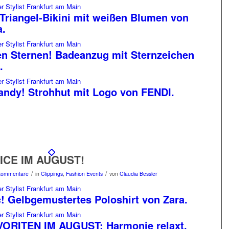
Triangel-Bikini mit weißen Blumen von
a.
en Sternen! Badeanzug mit Sternzeichen
.
andy! Strohhut mit Logo von FENDI.
ICE IM AUGUST!
/
/
Kommentare
in
Clippings
,
Fashion Events
von
Claudia Bessler
! Gelbgemustertes Poloshirt von Zara.
ORITEN IM AUGUST: Harmonie relaxt.