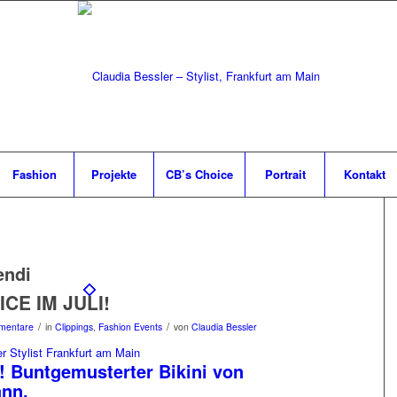
Fashion
Projekte
CB’s Choice
Portrait
Kontakt
endi
ICE IM JULI!
/
/
mentare
in
Clippings
,
Fashion Events
von
Claudia Bessler
! Buntgemusterter Bikini von
nn.