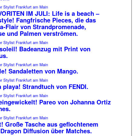
ORITEN IM JULI: Life is a beach –
style! Fangfrische Pieces, die das
ta-Flair von Strandpromenade,
se und Palmen verströmen.
 soleil! Badeanzug mit Print von
us.
le! Sandaletten von Mango.
a playa! Strandtuch von FENDI.
eingewickelt! Pareo von Johanna Ortiz
hes.
t! Große Tasche aus geflochtenem
 Dragon Diffusion über Matches.