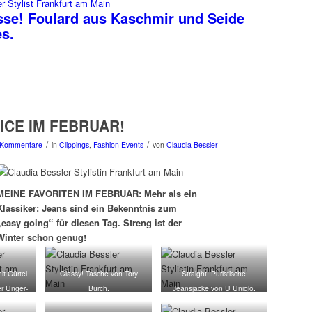
sse! Foulard aus Kaschmir und Seide
s.
ICE IM FEBRUAR!
/
/
 Kommentare
in
Clippings
,
Fashion Events
von
Claudia Bessler
MEINE FAVORITEN IM FEBRUAR: Mehr als ein
Klassiker: Jeans sind ein Bekenntnis zum
„easy going“ für diesen Tag. Streng ist der
Winter schon genug!
it Gürtel
Classy! Tasche von Tory
Straight! Puristische
er Unger-
Burch.
Jeansjacke von U Uniqlo.