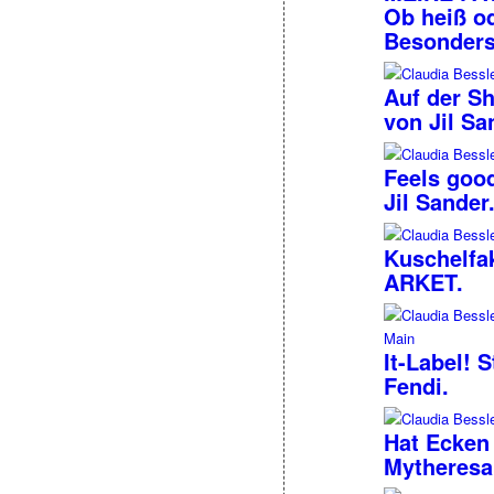
Ob heiß od
Besonders
Auf der Sh
von Jil Sa
Feels goo
Jil Sander
Kuschelfa
ARKET.
It-Label! 
Fendi.
Hat Ecken 
Mytheresa