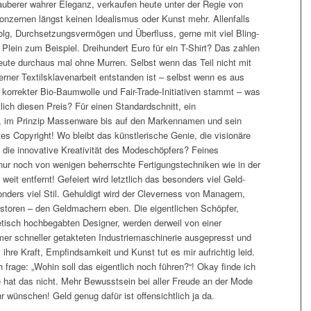
auberer wahrer Eleganz, verkaufen heute unter der Regie von
onzernen längst keinen Idealismus oder Kunst mehr. Allenfalls
lg, Durchsetzungsvermögen und Überfluss, gerne mit viel Bling-
p Plein zum Beispiel. Dreihundert Euro für ein T-Shirt? Das zahlen
ute durchaus mal ohne Murren. Selbst wenn das Teil nicht mit
rner Textilsklavenarbeit entstanden ist – selbst wenn es aus
korrekter Bio-Baumwolle und Fair-Trade-Initiativen stammt – was
ntlich diesen Preis? Für einen Standardschnitt, ein
, im Prinzip Massenware bis auf den Markennamen und sein
es Copyright! Wo bleibt das künstlerische Genie, die visionäre
, die innovative Kreativität des Modeschöpfers? Feines
ur noch von wenigen beherrschte Fertigungstechniken wie in der
eit entfernt! Gefeiert wird letztlich das besonders viel Geld-
onders viel Stil. Gehuldigt wird der Cleverness von Managern,
estoren – den Geldmachern eben. Die eigentlichen Schöpfer,
etisch hochbegabten Designer, werden derweil von einer
er schneller getakteten Industriemaschinerie ausgepresst und
ihre Kraft, Empfindsamkeit und Kunst tut es mir aufrichtig leid.
frage: „Wohin soll das eigentlich noch führen?“! Okay finde ich
e hat das nicht. Mehr Bewusstsein bei aller Freude an der Mode
r wünschen! Geld genug dafür ist offensichtlich ja da.