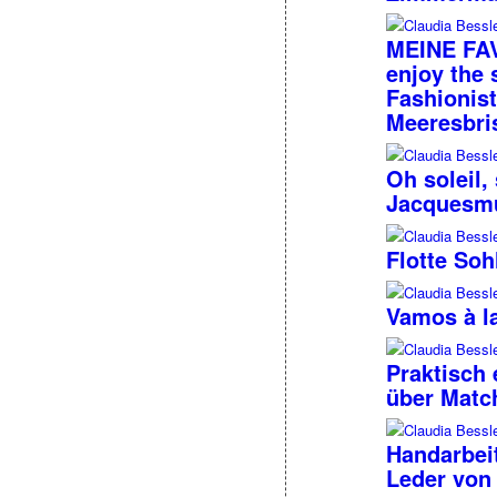
MEINE FAV
enjoy the 
Fashionis
Meeresbri
Oh soleil,
Jacquesm
Flotte Soh
Vamos à l
Praktisch 
über Matc
Handarbei
Leder von