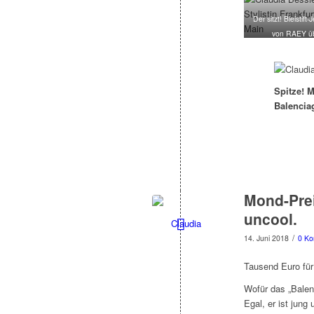
Der sitzt! Bleistift
von RAEY ü
Matchesfashi
Spitze! 
Balencia
Mond-Prei
uncool.
/
14. Juni 2018
0 K
Tausend Euro für
Wofür das „Balenc
Egal, er ist jung