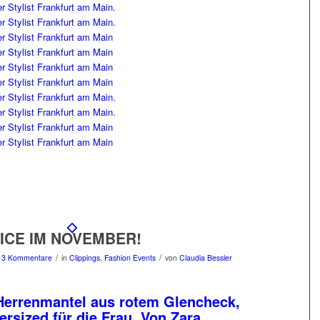
ICE IM NOVEMBER!
/
/
3 Kommentare
in
Clippings
,
Fashion Events
von
Claudia Bessler
Herrenmantel aus rotem Glencheck,
ersized für die Frau. Von Zara.