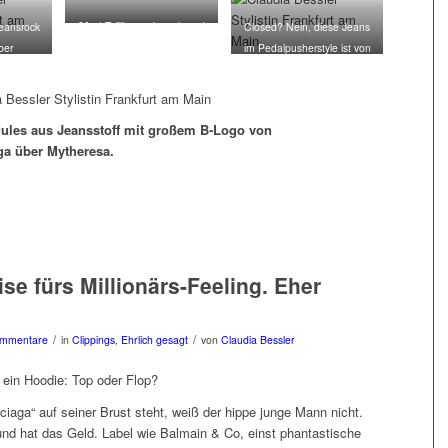
80er! Tailliertes Jeanshemd
-Jeansrock
Closed? Nein, diese Jeans
mit Reißverschlüssen von
ber
im Pedalpusherstyle ist von
Versace über Mytheresa.
on.
Fendi.
Mules aus Jeansstoff mit großem B-Logo von
ga über Mytheresa.
se fürs Millionärs-Feeling. Eher
/
/
ommentare
in
Clippings
,
Ehrlich gesagt
von
Claudia Bessler
 ein Hoodie: Top oder Flop?
iaga“ auf seiner Brust steht, weiß der hippe junge Mann nicht.
 und hat das Geld. Label wie Balmain & Co, einst phantastische