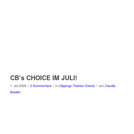
CB’s CHOICE IM JULI!
/
/
/
1. Juli 2026
0 Kommentare
in
Clippings
,
Fashion Events
von
Claudia
Bessler