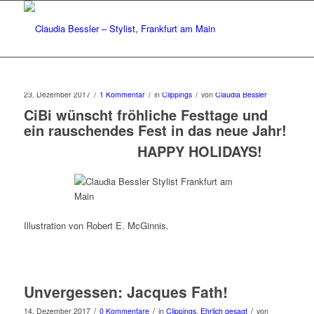
/
/
/
23. Dezember 2017
1 Kommentar
in
Clippings
von
Claudia Bessler
CiBi wünscht fröhliche Festtage und
ein rauschendes Fest in das neue Jahr!
HAPPY HOLIDAYS!
Illustration von Robert E. McGinnis.
Unvergessen: Jacques Fath!
/
/
/
14. Dezember 2017
0 Kommentare
in
Clippings
,
Ehrlich gesagt
von