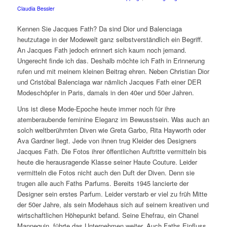
Claudia Bessler
Kennen Sie Jacques Fath? Da sind Dior und Balenciaga
heutzutage in der Modewelt ganz selbstverständlich ein Begriff.
An Jacques Fath jedoch erinnert sich kaum noch jemand.
Ungerecht finde ich das. Deshalb möchte ich Fath in Erinnerung
rufen und mit meinem kleinen Beitrag ehren. Neben Christian Dior
und Cristóbal Balenciaga war nämlich Jacques Fath einer DER
Modeschöpfer in Paris, damals in den 40er und 50er Jahren.
Uns ist diese Mode-Epoche heute immer noch für ihre
atemberaubende feminine Eleganz im Bewusstsein. Was auch an
solch weltberühmten Diven wie Greta Garbo, Rita Hayworth oder
Ava Gardner liegt. Jede von ihnen trug Kleider des Designers
Jacques Fath. Die Fotos ihrer öffentlichen Auftritte vermitteln bis
heute die herausragende Klasse seiner Haute Couture. Leider
vermitteln die Fotos nicht auch den Duft der Diven. Denn sie
trugen alle auch Faths Parfums. Bereits 1945 lancierte der
Designer sein erstes Parfum. Leider verstarb er viel zu früh Mitte
der 50er Jahre, als sein Modehaus sich auf seinem kreativen und
wirtschaftlichen Höhepunkt befand. Seine Ehefrau, ein Chanel
Mannequin, führte das Unternehmen weiter. Auch Faths Einfluss