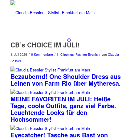
CB’s CHOICE IM JULI!
/
/
/
1. Juli 2026
0 Kommentare
in
Clippings
,
Fashion Events
von
Claudia
Bessler
Bezaubernd! One Shoulder Dress aus
Leinen von Farm Rio über Mytheresa.
MEINE FAVORITEN IM JULI: Heiße
Tage, coole Outfits, ganz viel Farbe.
Leuchtende Looks für den
Hochsommer!
Eyecatcher! Tasche aus Bast von