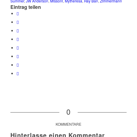
Summer
,
JW Anderson
,
Missoni
,
Mytheresa
,
Ray Ban
,
Zimmermann
Eintrag teilen
0
KOMMENTARE
Hinterlasse einen Kommentar