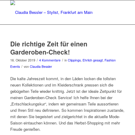
Die richtige Zeit für einen
Garderoben-Check!
/
/
16. Oktober 2019
4 Kommentare
in
Clippings
,
Ehrlich gesagt
,
Fashion
/
Events
von
Claudia Bessler
Die kalte Jahreszeit kommt, in den Läden locken die tollsten
neuen Kollektionen und im Kleiderschrank pressen sich die
gebügelten Teile wieder knittrig.
Jetzt ist der ideale Zeitpunkt für
meinen Garderoben-Check Service! Ich helfe Ihnen bei der
„Entschlackungskur“, indem wir gemeinsam Teile aussortieren
und Ihren Stil neu definieren. So kommen Inspirationen zustande,
mit denen Sie begeistert und zielgerichtet in die aktuelle Mode-
Saison eintauchen können. Und das Herbst-Shopping mit mehr
Freude genießen.