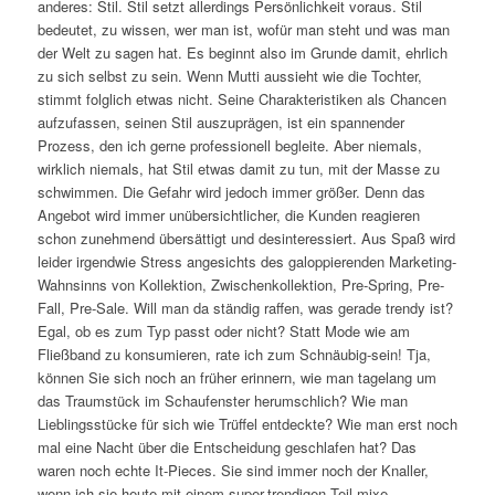
anderes: Stil. Stil setzt allerdings Persönlichkeit voraus. Stil
bedeutet, zu wissen, wer man ist, wofür man steht und was man
der Welt zu sagen hat. Es beginnt also im Grunde damit, ehrlich
zu sich selbst zu sein. Wenn Mutti aussieht wie die Tochter,
stimmt folglich etwas nicht. Seine Charakteristiken als Chancen
aufzufassen, seinen Stil auszuprägen, ist ein spannender
Prozess, den ich gerne professionell begleite. Aber niemals,
wirklich niemals, hat Stil etwas damit zu tun, mit der Masse zu
schwimmen. Die Gefahr wird jedoch immer größer. Denn das
Angebot wird immer unübersichtlicher, die Kunden reagieren
schon zunehmend übersättigt und desinteressiert. Aus Spaß wird
leider irgendwie Stress angesichts des galoppierenden Marketing-
Wahnsinns von Kollektion, Zwischenkollektion, Pre-Spring, Pre-
Fall, Pre-Sale. Will man da ständig raffen, was gerade trendy ist?
Egal, ob es zum Typ passt oder nicht? Statt Mode wie am
Fließband zu konsumieren, rate ich zum Schnäubig-sein! Tja,
können Sie sich noch an früher erinnern, wie man tagelang um
das Traumstück im Schaufenster herumschlich? Wie man
Lieblingsstücke für sich wie Trüffel entdeckte? Wie man erst noch
mal eine Nacht über die Entscheidung geschlafen hat? Das
waren noch echte It-Pieces. Sie sind immer noch der Knaller,
wenn ich sie heute mit einem super-trendigen Teil mixe.