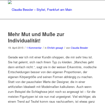
Mehr Mut und Muße zur
Individualität!
/
/
/
19. April 2015
1 Kommentar
in
Ehrlich gesagt
von
Claudia Bessler
Gerade war ich mit einer Kundin shoppen, die mir sehr treu ist.
Sie hat gelernt, sich nach ihrem Typ zu kleiden. „Manches geht
dann einfach nicht.“, sagt sie in der weisen Erkenntnis, modische
Entscheidungen besser von den eigenen Proportionen, der
eigenen Körpergröße und seinen Formen abhängig zu machen.
Statt von der pauschalen Warte der Designer, die in einer
artifiziellen Idealwelt mit Modelmaßen kalkulieren. Auch wenn
zum Beispiel die Schlaghose jetzt noch so angesagt ist – für die
meisten Figurtypen ist sie nun mal ungeeignet. Viel wichtiger, als
einem Trend auf Teufel komm raus nachzueifern, ist etwas ganz