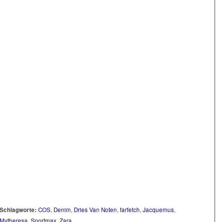
Schlagworte:
COS
,
Denim
,
Dries Van Noten
,
farfetch
,
Jacquemus
,
Mytheresa
,
Sportmax
,
Zara