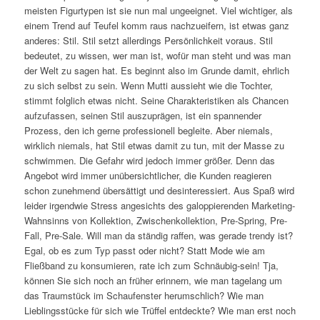
meisten Figurtypen ist sie nun mal ungeeignet. Viel wichtiger, als
einem Trend auf Teufel komm raus nachzueifern, ist etwas ganz
anderes: Stil. Stil setzt allerdings Persönlichkeit voraus. Stil
bedeutet, zu wissen, wer man ist, wofür man steht und was man
der Welt zu sagen hat. Es beginnt also im Grunde damit, ehrlich
zu sich selbst zu sein. Wenn Mutti aussieht wie die Tochter,
stimmt folglich etwas nicht. Seine Charakteristiken als Chancen
aufzufassen, seinen Stil auszuprägen, ist ein spannender
Prozess, den ich gerne professionell begleite. Aber niemals,
wirklich niemals, hat Stil etwas damit zu tun, mit der Masse zu
schwimmen. Die Gefahr wird jedoch immer größer. Denn das
Angebot wird immer unübersichtlicher, die Kunden reagieren
schon zunehmend übersättigt und desinteressiert. Aus Spaß wird
leider irgendwie Stress angesichts des galoppierenden Marketing-
Wahnsinns von Kollektion, Zwischenkollektion, Pre-Spring, Pre-
Fall, Pre-Sale. Will man da ständig raffen, was gerade trendy ist?
Egal, ob es zum Typ passt oder nicht? Statt Mode wie am
Fließband zu konsumieren, rate ich zum Schnäubig-sein! Tja,
können Sie sich noch an früher erinnern, wie man tagelang um
das Traumstück im Schaufenster herumschlich? Wie man
Lieblingsstücke für sich wie Trüffel entdeckte? Wie man erst noch