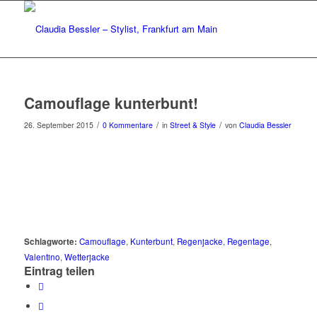
Camouflage kunterbunt!
/
/
/
26. September 2015
0 Kommentare
in
Street & Style
von
Claudia Bessler
Schlagworte:
Camouflage
,
Kunterbunt
,
Regenjacke
,
Regentage
,
Valentino
,
Wetterjacke
Eintrag teilen