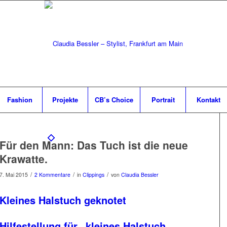
Fashion
Projekte
CB’s Choice
Portrait
Kontakt
Für den Mann: Das Tuch ist die neue
Krawatte.
/
/
/
7. Mai 2015
2 Kommentare
in
Clippings
von
Claudia Bessler
Kleines Halstuch geknotet
Hilfestellung für „kleines Halstuch