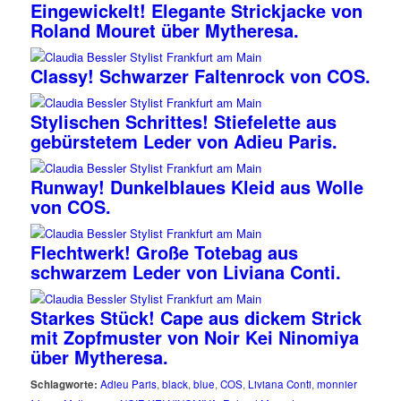
Eingewickelt! Elegante Strickjacke von
Roland Mouret über Mytheresa.
Classy! Schwarzer Faltenrock von COS.
Stylischen Schrittes! Stiefelette aus
gebürstetem Leder von Adieu Paris.
Runway! Dunkelblaues Kleid aus Wolle
von COS.
Flechtwerk! Große Totebag aus
schwarzem Leder von Liviana Conti.
Starkes Stück! Cape aus dickem Strick
mit Zopfmuster von Noir Kei Ninomiya
über Mytheresa.
Schlagworte:
Adieu Paris
,
black
,
blue
,
COS
,
Liviana Conti
,
monnier