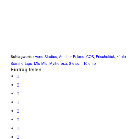
Schlagworte:
Acne Studios
,
Aesther Eskme
,
COS
,
Frischekick
,
kühle
Sommertage
,
Miu Miu
,
Mytheresa
,
Stetson
,
Tôteme
Eintrag teilen