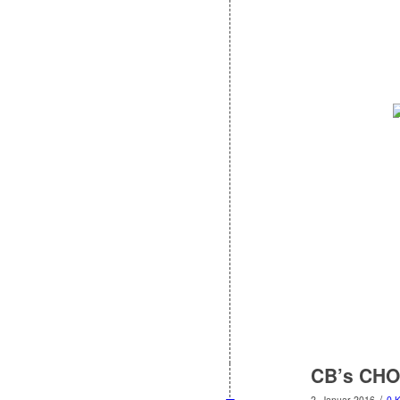
CB’s CHO
/
2. Januar 2016
0 