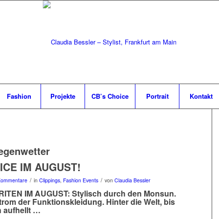
Fashion
Projekte
CB’s Choice
Portrait
Kontakt
egenwetter
ICE IM AUGUST!
/
/
Kommentare
in
Clippings
,
Fashion Events
von
Claudia Bessler
ITEN IM AUGUST: Stylisch durch den Monsun.
rom der Funktionskleidung. Hinter die Welt, bis
h aufhellt …