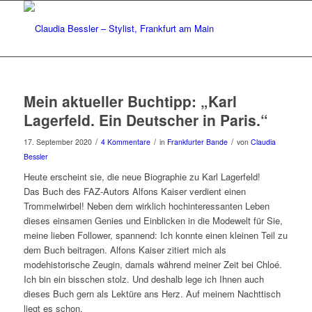
Mein aktueller Buchtipp: „Karl
Lagerfeld. Ein Deutscher in Paris.“
/
/
/
17. September 2020
4 Kommentare
in
Frankfurter Bande
von
Claudia
Bessler
Heute erscheint sie, die neue Biographie zu Karl Lagerfeld!
Das Buch des FAZ-Autors Alfons Kaiser verdient einen
Trommelwirbel! Neben dem wirklich hochinteressanten Leben
dieses einsamen Genies und Einblicken in die Modewelt für Sie,
meine lieben Follower, spannend: Ich konnte einen kleinen Teil zu
dem Buch beitragen. Alfons Kaiser zitiert mich als
modehistorische Zeugin, damals während meiner Zeit bei Chloé.
Ich bin ein bisschen stolz. Und deshalb lege ich Ihnen auch
dieses Buch gern als Lektüre ans Herz. Auf meinem Nachttisch
liegt es schon.