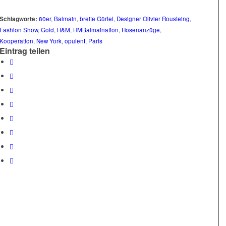
Schlagworte:
80er
,
Balmain
,
breite Gürtel
,
Designer Olivier Rousteing
,
Fashion Show
,
Gold
,
H&M
,
HMBalmaination
,
Hosenanzüge
,
Kooperation
,
New York
,
opulent
,
Paris
Eintrag teilen