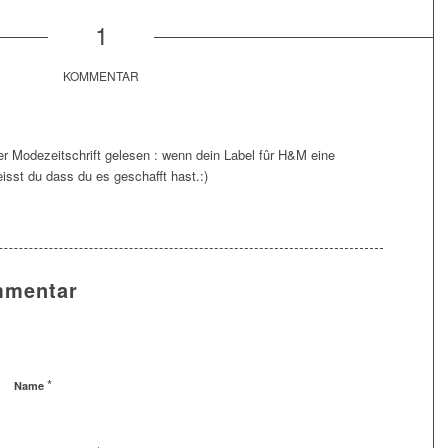
1
KOMMENTAR
ner Modezeitschrift gelesen : wenn dein Label fûr H&M eine
isst du dass du es geschafft hast.:)
mmentar
*
Name