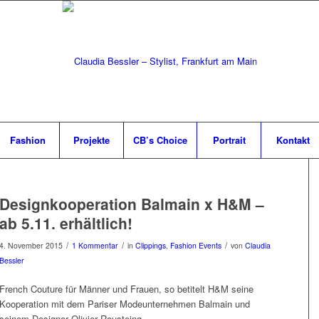
Fashion
Projekte
CB’s Choice
Portrait
Kontakt
Designkooperation Balmain x H&M –
ab 5.11. erhältlich!
/
/
/
4. November 2015
1 Kommentar
in
Clippings
,
Fashion Events
von
Claudia
Bessler
French Couture für Männer und Frauen, so betitelt H&M seine
Kooperation mit dem Pariser Modeunternehmen Balmain und
seinem Designer Olivier Rousteing.