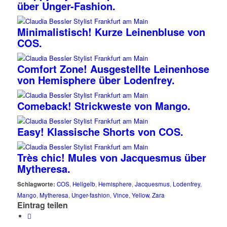
über Unger-Fashion.
Minimalistisch! Kurze Leinenbluse von
COS.
Comfort Zone! Ausgestellte Leinenhose
von Hemisphere über Lodenfrey.
Comeback! Strickweste von Mango.
Easy! Klassische Shorts von COS.
Très chic! Mules von Jacquesmus über
Mytheresa.
Schlagworte:
COS
,
Hellgelb
,
Hemisphere
,
Jacquesmus
,
Lodenfrey
,
Mango
,
Mytheresa
,
Unger-fashion
,
Vince
,
Yellow
,
Zara
Eintrag teilen