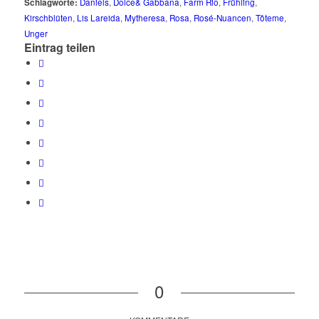
Schlagworte:
Daniels
,
Dolce& Gabbana
,
Farm Rio
,
Frühling
,
Kirschblüten
,
Lis Lareida
,
Mytheresa
,
Rosa
,
Rosé-Nuancen
,
Tôteme
,
Unger
Eintrag teilen
0