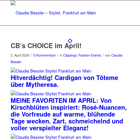
CB’s CHOICE im April!
/
/
/
2. April 2026
0 Kommentare
in
Clippings
,
Fashion Events
von
Claudia
Bessler
Hitverdächtig! Cardigan von Tôteme
über Mytheresa.
MEINE FAVORITEN IM APRIL: Von
Kirschblüten inspiriert: Rosé-Nuancen,
die Vorfreude auf warme, blühende
Tage wecken. Zart, schmeichelnd und
voller verspielter Eleganz!