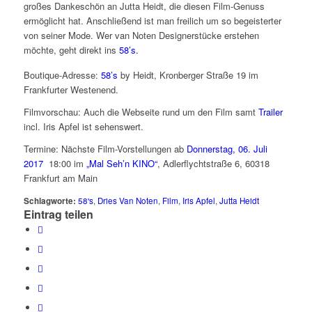
großes Dankeschön an Jutta Heidt, die diesen Film-Genuss
ermöglicht hat. Anschließend ist man freilich um so begeisterter
von seiner Mode. Wer van Noten Designerstücke erstehen
möchte, geht direkt ins
58’s.
Boutique-Adresse:
58’s
by Heidt, Kronberger Straße 19 im
Frankfurter Westenend.
Filmvorschau: Auch die Webseite rund um den Film samt
Trailer
incl. Iris Apfel ist sehenswert.
Termine: Nächste Film-Vorstellungen ab
Donnerstag, 06. Juli
2017
18:00 im
„Mal Seh’n KINO“
, Adlerflychtstraße 6, 60318
Frankfurt am Main
Schlagworte:
58's
,
Dries Van Noten
,
Film
,
Iris Apfel
,
Jutta Heidt
Eintrag teilen