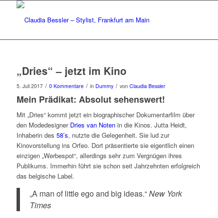
„Dries“ – jetzt im Kino
/
/
/
5. Juli 2017
0 Kommentare
in
Dummy
von
Claudia Bessler
Mein Prädikat: Absolut sehenswert!
Mit „Dries“ kommt jetzt ein biographischer Dokumentarfilm über
den Modedesigner
Dries van Noten
in die Kinos. Jutta Heidt,
Inhaberin des
58’s
, nutzte die Gelegenheit. Sie lud zur
Kinovorstellung ins Orfeo. Dort präsentierte sie eigentlich einen
einzigen „Werbespot“, allerdings sehr zum Vergnügen ihres
Publikums. Immerhin führt sie schon seit Jahrzehnten erfolgreich
das belgische Label.
„A man of little ego and big ideas.“
New York
Times