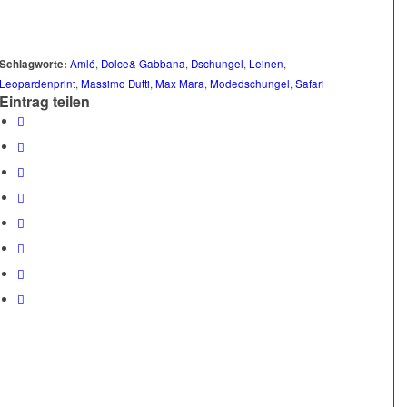
Schlagworte:
Amlé
,
Dolce& Gabbana
,
Dschungel
,
Leinen
,
Leopardenprint
,
Massimo Dutti
,
Max Mara
,
Modedschungel
,
Safari
Eintrag teilen