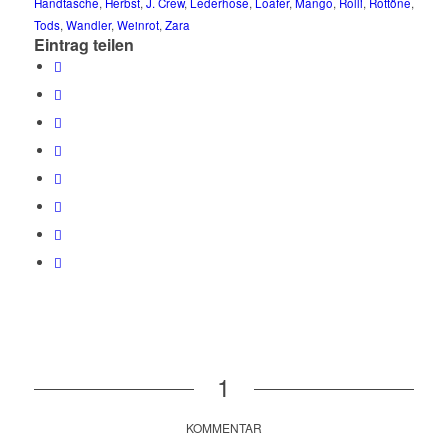
Handtasche
,
Herbst
,
J. Crew
,
Lederhose
,
Loafer
,
Mango
,
Rolli
,
Rottöne
,
Tods
,
Wandler
,
Weinrot
,
Zara
Eintrag teilen
1
KOMMENTAR