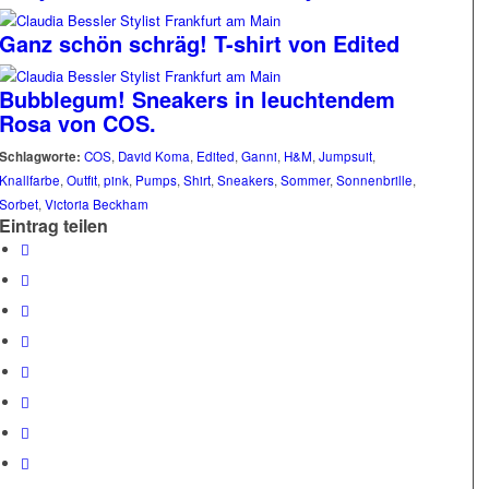
Ganz schön schräg! T-shirt von Edited
Bubblegum! Sneakers in leuchtendem
Rosa von COS.
Schlagworte:
COS
,
David Koma
,
Edited
,
Ganni
,
H&M
,
Jumpsuit
,
Knallfarbe
,
Outfit
,
pink
,
Pumps
,
Shirt
,
Sneakers
,
Sommer
,
Sonnenbrille
,
Sorbet
,
Victoria Beckham
Eintrag teilen