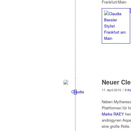
Frankfurt/Main
Neuer Cl
/
17. April 2015
0 K
Neben Mytheresa 
Plattformen für 
Marke RAEY
her
androgynen Aspek
eine große Rolle.