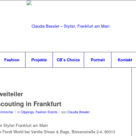
Fashion
Projekte
CB’s Choice
Portrait
Kontakt
weiteiler
couting in Frankfurt
/
/
ommentar
in
Clippings
,
Fashion Events
von
Claudia Bessler
Fendi World bei Vanilla Shoes & Bags, Börsenstraße 2-4, 60313