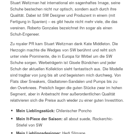
Stuart Weitzman hat international ein sagenhaftes Image, seine
Schuhe bestechen nicht nur optisch, sondern auch durch ihre
Qualität. Dabei ist SW Designer und Produzent in einem (mit
Fertigung in Spanien) – es gibt heute nicht mehr viele, die das
vereinen. Roberto Gonzales bezeichnet ihn sogar als einen
Schuh-Engeneer.
Zu royaler PR kam Stuart Weitzman dank Kate Middleton. Die
Herzogin machte die Wedges von SW berühmt und reiht sich
unter viele Prominente, die in Europa für Wirbel um die SW
Schuhe sorgen. Werbeträgerin ist Gisele Bündchen und jeder
Schuh der aktuellen Kollektion sieht fantastisch aus. Die Modelle
sind tragbar von jung bis alt und begeistern mich durchweg. Von
Flats über Sneakers, Gladiatoren-Sandalen und Pumps bis zu
den Overknees. Preislich liegen die guten Stücke zwar im hohen
Segment, aber in Anbetracht ihrer außerordentlichen Qualität
relativieren sich die Preise auch wieder zu einer guten Investition.
Mein Lieblingsstück:
Chilenischer Poncho
Mein It-Piece der Saison:
all about suede, Rockerchic-
Stiefel von SW
Mein Lieblingsdesigner:
Hedi Slimane