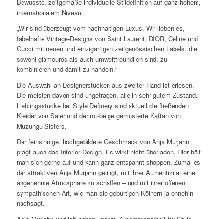
Bewusste, zeitgemäße individuelle Stildefinition auf ganz hohem,
internationalem Niveau.
„Wir sind überzeugt vom nachhaltigen Luxus. Wir lieben es,
fabelhafte Vintage-Designs von Saint Laurent, DIOR, Celine und
Gucci mit neuen und einzigartigen zeitgenössischen Labels, die
sowohl glamourös als auch umweltfreundlich sind, zu
kombinieren und damit zu handeln.“
Die Auswahl an Designerstücken aus zweiter Hand ist erlesen.
Die meisten davon sind ungetragen, alle in sehr gutem Zustand.
Lieblingsstücke bei Style Definery sind aktuell die fließenden
Kleider von Saler
und der rot-beige gemusterte Kaftan von
Muzungu Sisters.
Der feinsinnige, hochgebildete Geschmack von Anja Murjahn
prägt auch das Interior Design. Es wirkt nicht überladen. Hier hält
man sich gerne auf und kann ganz entspannt shoppen. Zumal es
der attraktiven Anja Murjahn gelingt, mit ihrer Authentizität eine
angenehme Atmosphäre zu schaffen – und mit ihrer offenen
sympathischen Art, wie man sie gebürtigen Kölnern ja ohnehin
nachsagt.
Anja Murjahn und ich haben unsere Zusammenarbeit für Style