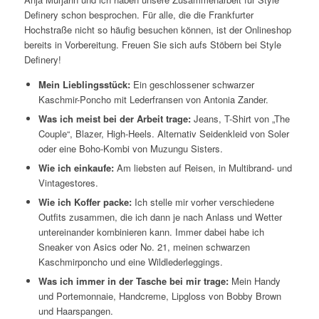
Definery schon besprochen. Für alle, die die Frankfurter
Hochstraße nicht so häufig besuchen können, ist der Onlineshop
bereits in Vorbereitung. Freuen Sie sich aufs Stöbern bei Style
Definery!
Mein Lieblingsstück:
Ein geschlossener schwarzer
Kaschmir-Poncho mit Lederfransen von Antonia Zander.
Was ich meist bei der Arbeit trage:
Jeans, T-Shirt von „The
Couple“, Blazer, High-Heels. Alternativ Seidenkleid von Soler
oder eine Boho-Kombi von Muzungu Sisters.
Wie ich einkaufe:
Am liebsten auf Reisen, in Multibrand- und
Vintagestores.
Wie ich Koffer packe:
Ich stelle mir vorher verschiedene
Outfits zusammen, die ich dann je nach Anlass und Wetter
untereinander kombinieren kann. Immer dabei habe ich
Sneaker von Asics oder No. 21, meinen schwarzen
Kaschmirponcho und eine Wildlederleggings.
Was ich immer in der Tasche bei mir trage:
Mein Handy
und Portemonnaie, Handcreme, Lipgloss von Bobby Brown
und Haarspangen.