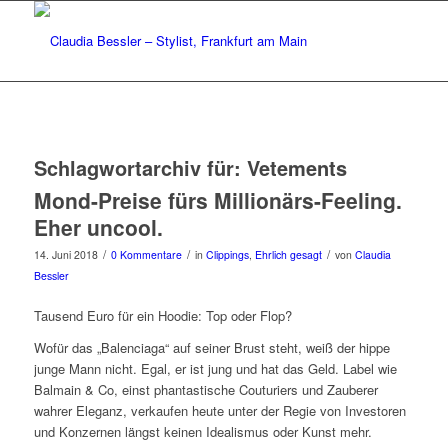
Schlagwortarchiv für:
Vetements
Mond-Preise fürs Millionärs-Feeling.
Eher uncool.
/
/
/
14. Juni 2018
0 Kommentare
in
Clippings
,
Ehrlich gesagt
von
Claudia
Bessler
Tausend Euro für ein Hoodie: Top oder Flop?
Wofür das „Balenciaga“ auf seiner Brust steht, weiß der hippe
junge Mann nicht. Egal, er ist jung und hat das Geld. Label wie
Balmain & Co, einst phantastische Couturiers und Zauberer
wahrer Eleganz, verkaufen heute unter der Regie von Investoren
und Konzernen längst keinen Idealismus oder Kunst mehr.