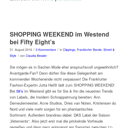
SHOPPING WEEKEND im Westend
bei Fifty Eight’s
/
/
31. August 2016
0 Kommentare
in
Clippings
,
Frankfurter Bande
,
Street &
/
Style
von
Claudia Bessler
Sie mögen es in Sachen Mode eher anspruchsvoll ungewöhnlich?
Avantgarde-Fan? Dann dürfen Sie diese Gelegenheit am
kommenden Wochenende nicht verpassen! Die Frankfurter
Fashion-Expertin Jutta Heißt lädt zum SHOPPING WEEKEND!
Bei
58’s
im Westend gibt es für Sie & Ihn die neuesten Trends
von Labels, die Insidern Schnappatmung bereiten: Ann
Demeulemeester, Acne Studios, Dries van Noten, Kristensen du
Nord und viele mehr sorgen für ein phantastisches
Sortiment. Außerdem brandneu dabei: DAS Label der Saison
„Vetements“. Also jetzt erst mal die prickelnde Vorfreude
genießen und dann ganz entspannt am Samstag zwischen 11-