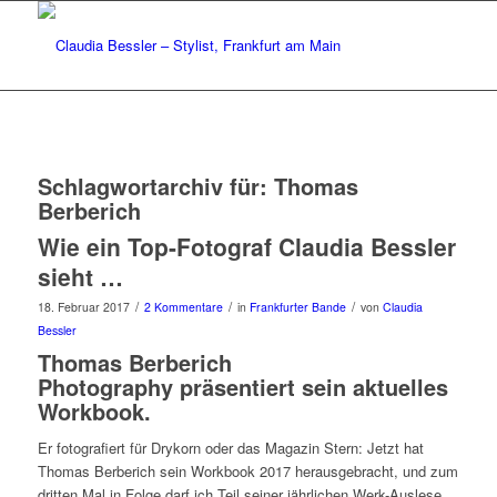
Schlagwortarchiv für:
Thomas
Berberich
Wie ein Top-Fotograf Claudia Bessler
sieht …
/
/
/
18. Februar 2017
2 Kommentare
in
Frankfurter Bande
von
Claudia
Bessler
Thomas Berberich
Photography präsentiert sein aktuelles
Workbook.
Er fotografiert für Drykorn oder das Magazin Stern: Jetzt hat
Thomas Berberich sein Workbook 2017 herausgebracht, und zum
dritten Mal in Folge darf ich Teil seiner jährlichen Werk-Auslese