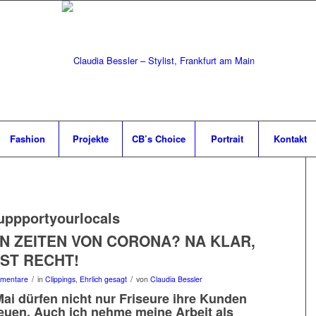
Fashion
Projekte
CB’s Choice
Portrait
Kontakt
uppportyourlocals
IN ZEITEN VON CORONA? NA KLAR,
ST RECHT!
/
/
mentare
in
Clippings
,
Ehrlich gesagt
von
Claudia Bessler
ai dürfen nicht nur Friseure ihre Kunden
euen. Auch ich nehme meine Arbeit als