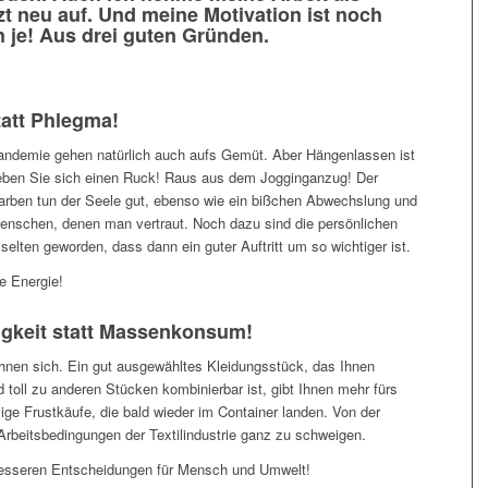
etzt neu auf. Und meine Motivation ist noch
 je! Aus drei guten Gründen.
tatt Phlegma!
andemie gehen natürlich auch aufs Gemüt. Aber Hängenlassen ist
eben Sie sich einen Ruck! Raus aus dem Jogginganzug! Der
 Farben tun der Seele gut, ebenso wie ein bißchen Abwechslung und
enschen, denen man vertraut. Noch dazu sind die persönlichen
elten geworden, dass dann ein guter Auftritt um so wichtiger ist.
ve Energie!
igkeit statt Massenkonsum!
ohnen sich. Ein gut ausgewähltes Kleidungsstück, das Ihnen
 toll zu anderen Stücken kombinierbar ist, gibt Ihnen mehr fürs
ige Frustkäufe, die bald wieder im Container landen. Von der
rbeitsbedingungen der Textilindustrie ganz zu schweigen.
besseren Entscheidungen für Mensch und Umwelt!