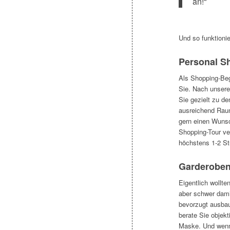
an!“
Und so funktionie
Personal S
Als Shopping-Be
Sie. Nach unsere
Sie gezielt zu d
ausreichend Raum
gern einen Wunsc
Shopping-Tour ver
höchstens 1-2 S
Garderobe
Eigentlich wollte
aber schwer dami
bevorzugt ausbau
berate Sie objekt
Maske. Und wenn