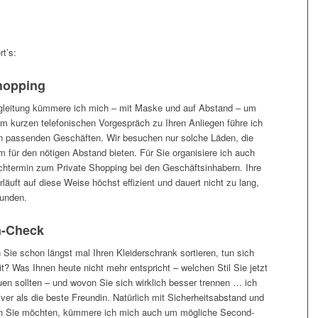
rt’s:
hopping
gleitung kümmere ich mich – mit Maske und auf Abstand – um
m kurzen telefonischen Vorgespräch zu Ihren Anliegen führe ich
en passenden Geschäften. Wir besuchen nur solche Läden, die
 für den nötigen Abstand bieten. Für Sie organisiere ich auch
htermin zum Private Shopping bei den Geschäftsinhabern. Ihre
läuft auf diese Weise höchst effizient und dauert nicht zu lang,
tunden.
n-Check
n Sie schon längst mal Ihren Kleiderschrank sortieren, tun sich
t? Was Ihnen heute nicht mehr entspricht – welchen Stil Sie jetzt
en sollten – und wovon Sie sich wirklich besser trennen … ich
iver als die beste Freundin. Natürlich mit Sicherheitsabstand und
 Sie möchten, kümmere ich mich auch um mögliche Second-