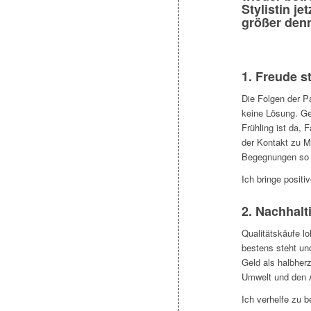
Stylistin j
größer denn
1. Freude s
Die Folgen der P
keine Lösung. G
Frühling ist da,
der Kontakt zu M
Begegnungen so s
Ich bringe positi
2. Nachhalt
Qualitätskäufe l
bestens steht und
Geld als halbherz
Umwelt und den A
Ich verhelfe zu 