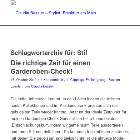
Schlagwortarchiv für:
Stil
Die richtige Zeit für einen
Garderoben-Check!
/
/
16. Oktober 2019
4 Kommentare
in
Clippings
,
Ehrlich gesagt
,
Fashion
/
Events
von
Claudia Bessler
Die kalte Jahreszeit kommt, in den Läden locken die tollsten
neuen Kollektionen und im Kleiderschrank pressen sich die
gebügelten Teile wieder knittrig.
Jetzt ist der ideale Zeitpunkt für
meinen Garderoben-Check Service! Ich helfe Ihnen bei der
„Entschlackungskur“, indem wir gemeinsam Teile aussortieren
und Ihren Stil neu definieren. So kommen Inspirationen zustande,
mit denen Sie begeistert und zielgerichtet in die aktuelle Mode-