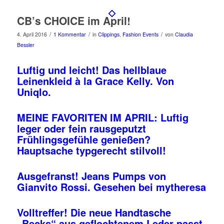
CB’s CHOICE im April!
/
/
/
4. April 2016
1 Kommentar
in
Clippings
,
Fashion Events
von
Claudia
Bessler
Luftig und leicht! Das hellblaue
Leinenkleid à la Grace Kelly. Von
Uniqlo.
MEINE FAVORITEN IM APRIL: Luftig
leger oder fein rausgeputzt
Frühlingsgefühle genießen?
Hauptsache typgerecht stilvoll!
Ausgefranst! Jeans Pumps von
Gianvito Rossi. Gesehen bei mytheresa
Volltreffer! Die neue Handtasche
„Becks“ aus geflochtenem Leder passt