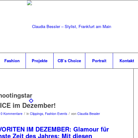
Fashion
Projekte
CB’s Choice
Portrait
Kontakt
hootingstar
ICE im Dezember!
/
/
0 Kommentare
in
Clippings
,
Fashion Events
von
Claudia Bessler
VORITEN IM DEZEMBER: Glamour für
chste Zeit des Jahres: Mit diesen