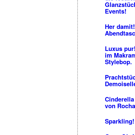
Glanzstück
Events!
Her damit!
Abendtasc
Luxus pur
im Makram
Stylebop.
Prachtstüc
Demoiselle
Cinderella
von Rochas
Sparkling!