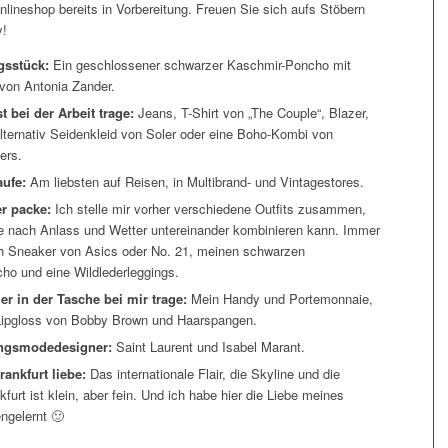
nlineshop bereits in Vorbereitung. Freuen Sie sich aufs Stöbern
y!
gsstück:
Ein geschlossener schwarzer Kaschmir-Poncho mit
von Antonia Zander.
 bei der Arbeit trage:
Jeans, T-Shirt von „The Couple“, Blazer,
lternativ Seidenkleid von Soler oder eine Boho-Kombi von
ers.
aufe:
Am liebsten auf Reisen, in Multibrand- und Vintagestores.
er packe:
Ich stelle mir vorher verschiedene Outfits zusammen,
je nach Anlass und Wetter untereinander kombinieren kann. Immer
ch Sneaker von Asics oder No. 21, meinen schwarzen
ho und eine Wildlederleggings.
r in der Tasche bei mir trage:
Mein Handy und Portemonnaie,
ipgloss von Bobby Brown und Haarspangen.
ingsmodedesigner:
Saint Laurent und Isabel Marant.
ankfurt liebe:
Das internationale Flair, die Skyline und die
furt ist klein, aber fein. Und ich habe hier die Liebe meines
ngelernt 🙂