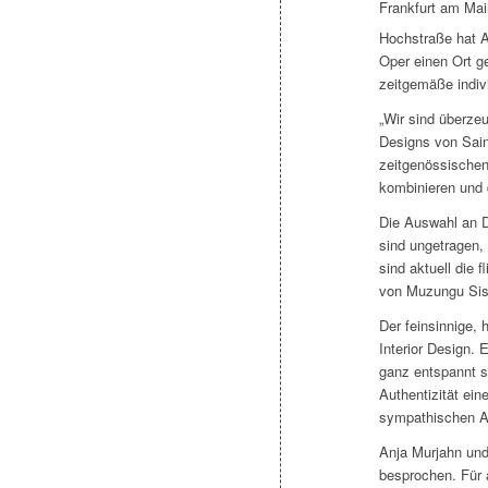
Hochstraße hat 
Oper einen Ort g
zeitgemäße indivi
„Wir sind überzeu
Designs von Sain
zeitgenössischen
kombinieren und 
Die Auswahl an D
sind ungetragen, 
sind aktuell die 
von Muzungu Sis
Der feinsinnige,
Interior Design. 
ganz entspannt sh
Authentizität ei
sympathischen Ar
Anja Murjahn und
besprochen. Für a