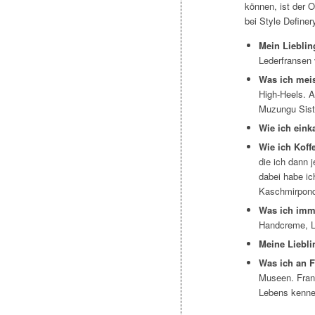
können, ist der O
bei Style Definer
Mein Lieblin
Lederfransen 
Was ich meist
High-Heels. A
Muzungu Sist
Wie ich eink
Wie ich Koff
die ich dann 
dabei habe i
Kaschmirponc
Was ich imme
Handcreme, L
Meine Liebl
Was ich an Fr
Museen. Frank
Lebens kenne