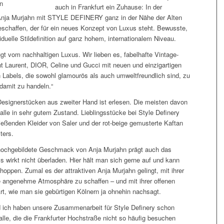
auch in Frankfurt ein Zuhause: In der
Anja Murjahn mit STYLE DEFINERY ganz in der Nähe der Alten
eschaffen, der für ein neues Konzept von Luxus steht. Bewusste,
duelle Stildefinition auf ganz hohem, internationalem Niveau.
gt vom nachhaltigen Luxus. Wir lieben es, fabelhafte Vintage-
t Laurent, DIOR, Celine und Gucci mit neuen und einzigartigen
 Labels, die sowohl glamourös als auch umweltfreundlich sind, zu
damit zu handeln.“
esignerstücken aus zweiter Hand ist erlesen. Die meisten davon
alle in sehr gutem Zustand. Lieblingsstücke bei Style Definery
fließenden Kleider von Saler
und der rot-beige gemusterte Kaftan
ters.
 hochgebildete Geschmack von Anja Murjahn prägt auch das
Es wirkt nicht überladen. Hier hält man sich gerne auf und kann
oppen. Zumal es der attraktiven Anja Murjahn gelingt, mit ihrer
ne angenehme Atmosphäre zu schaffen – und mit ihrer offenen
t, wie man sie gebürtigen Kölnern ja ohnehin nachsagt.
 ich haben unsere Zusammenarbeit für Style Definery schon
lle, die die Frankfurter Hochstraße nicht so häufig besuchen