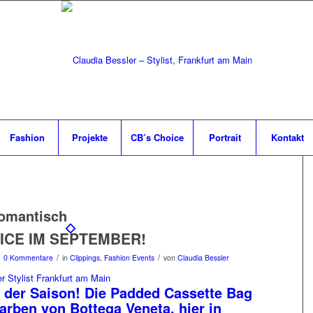
Fashion
Projekte
CB’s Choice
Portrait
Kontakt
omantisch
ICE IM SEPTEMBER!
/
/
0 Kommentare
in
Clippings
,
Fashion Events
von
Claudia Bessler
 der Saison! Die Padded Cassette Bag
Farben von Bottega Veneta, hier in