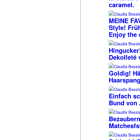
caramel.
MEINE FAV
Style! Frü
Enjoy the 
Hingucker
Dekolleté
Goldig! H
Haarspang
Einfach sc
Bund von
Bezaubernd
Matchesfs