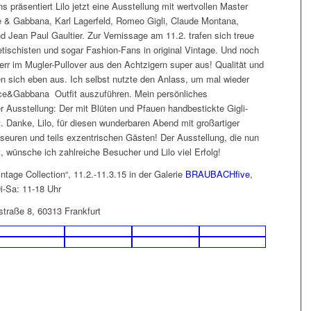
s präsentiert Lilo jetzt eine Ausstellung mit wertvollen Master
 & Gabbana, Karl Lagerfeld, Romeo Gigli, Claude Montana,
d Jean Paul Gaultier. Zur Vernissage am 11.2. trafen sich treue
ischisten und sogar Fashion-Fans in original Vintage. Und noch
err im Mugler-Pullover aus den Achtzigern super aus! Qualität und
en sich eben aus. Ich selbst nutzte den Anlass, um mal wieder
lce&Gabbana Outfit auszuführen. Mein persönliches
r Ausstellung: Der mit Blüten und Pfauen handbestickte Gigli-
. Danke, Lilo, für diesen wunderbaren Abend mit großartiger
seuren und teils exzentrischen Gästen! Der Ausstellung, die nun
t, wünsche ich zahlreiche Besucher und Lilo viel Erfolg!
ntage Collection“, 11.2.-11.3.15 in der Galerie
BRAUBACHfive
,
i-Sa: 11-18 Uhr
straße 8, 60313 Frankfurt