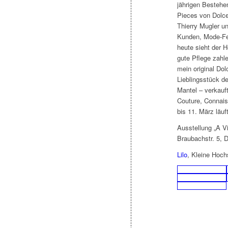
jährigen Bestehen
Pieces von Dolce
Thierry Mugler un
Kunden, Mode-Fet
heute sieht der H
gute Pflege zahl
mein original Do
Lieblingsstück de
Mantel – verkauft
Couture, Connais
bis 11. März läuf
Ausstellung „A Vi
Braubachstr. 5, D
Lilo
, Kleine Hoch