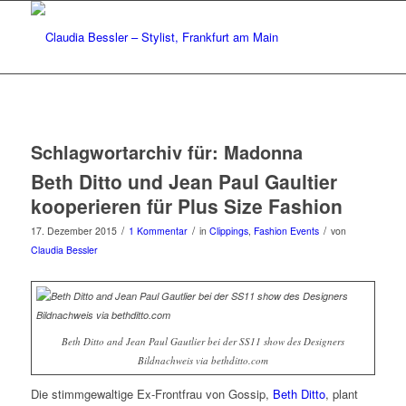
Schlagwortarchiv für:
Madonna
Beth Ditto und Jean Paul Gaultier
kooperieren für Plus Size Fashion
/
/
/
17. Dezember 2015
1 Kommentar
in
Clippings
,
Fashion Events
von
Claudia Bessler
Beth Ditto and Jean Paul Gautlier bei der SS11 show des Designers
Bildnachweis via bethditto.com
Die stimmgewaltige Ex-Frontfrau von Gossip,
Beth Ditto
, plant