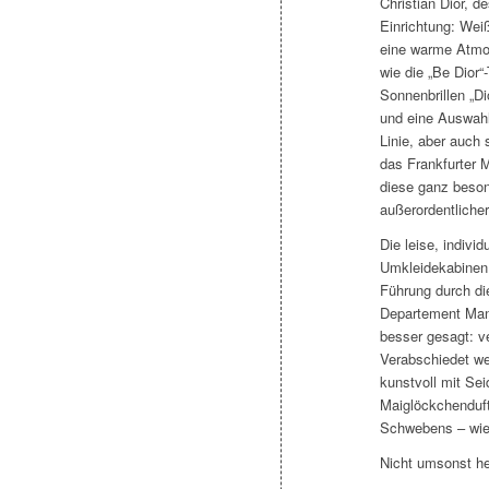
Christian Dior, d
Einrichtung: Weiß
eine warme Atmo
wie die „Be Dior
Sonnenbrillen „Di
und eine Auswahl 
Linie, aber auch 
das Frankfurter 
diese ganz beso
außerordentlicher
Die leise, indivi
Umkleidekabinen
Führung durch di
Departement Mana
besser gesagt: ve
Verabschiedet wer
kunstvoll mit Sei
Maiglöckchenduft
Schwebens – wie 
Nicht umsonst hei