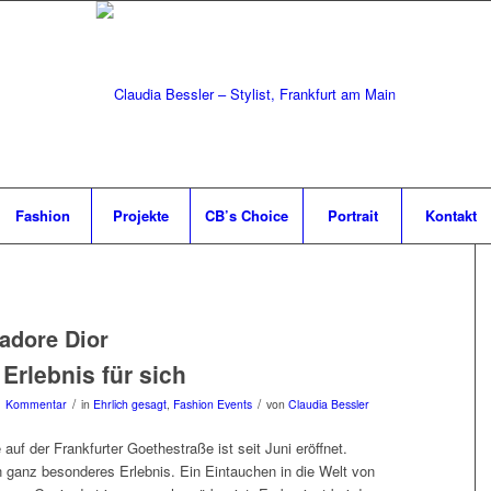
Fashion
Projekte
CB’s Choice
Portrait
Kontakt
’adore Dior
 Erlebnis für sich
/
/
1 Kommentar
in
Ehrlich gesagt
,
Fashion Events
von
Claudia Bessler
 auf der Frankfurter Goethestraße ist seit Juni eröffnet.
in ganz besonderes Erlebnis. Ein Eintauchen in die Welt von