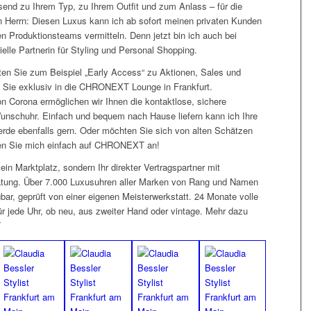
end zu Ihrem Typ, zu Ihrem Outfit und zum Anlass – für die
n Herrn
: Diesen Luxus kann ich ab sofort meinen privaten Kunden
n Produktionsteams vermitteln. Denn jetzt bin ich auch bei
lle Partnerin für Styling und Personal Shopping.
ten Sie zum Beispiel „Early Access“ zu Aktionen, Sales und
e Sie exklusiv in die CHRONEXT Lounge in Frankfurt.
on Corona ermöglichen wir Ihnen die kontaktlose, sichere
unschuhr. Einfach und bequem nach Hause liefern kann ich Ihre
erde ebenfalls gern. Oder möchten Sie sich von alten Schätzen
en Sie mich einfach auf CHRONEXT an!
n Marktplatz, sondern Ihr direkter Vertragspartner mit
atung. Über 7.000 Luxusuhren aller Marken von Rang und Namen
gbar, geprüft von einer eigenen Meisterwerkstatt. 24 Monate volle
ür jede Uhr, ob neu, aus zweiter Hand oder vintage. Mehr dazu
T