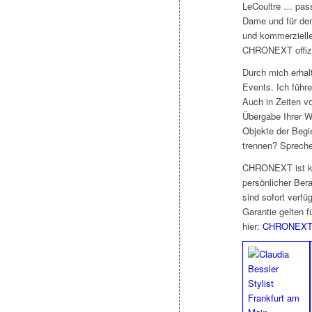
LeCoultre … pass
Dame und
für de
und kommerzielle
CHRONEXT offizie
Durch mich erhal
Events. Ich führ
Auch in Zeiten v
Übergabe Ihrer W
Objekte der Begi
trennen? Sprech
CHRONEXT ist kei
persönlicher Ber
sind sofort verfü
Garantie gelten f
hier:
CHRONEX