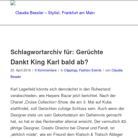
Schlagwortarchiv für:
Gerüchte
Dankt King Karl bald ab?
/
/
/
20. April 2016
0 Kommentare
in
Clippings
,
Fashion Events
von
Claudia
Bessler
Karl Lagerfeld könnte sich demnächst in den Ruhestand
verabschieden, wie Harpers Bazar jetzt berichtet. Nach der
Chanel „Cruise Collection“-Show, die am 3. Mai auf Kuba
stattfindet, soll Gerüchten zufolge Schluss sein. Auch wenn der
Designer stets um sein Geburtsdatum ein Geheimnis gemacht
hat, so hat er das Rentenalter allemal erreicht. Der vermutlich 83-
jährige Designer, Creativ Director bei Chanel und Fendi, ist
„wirklich müde“, wie ein Freund dem Klatsch & Tratsch Ableger