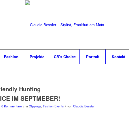
Fashion
Projekte
CB’s Choice
Portrait
Kontakt
riendly Hunting
ICE IM SEPTMEBER!
/
/
0 Kommentare
in
Clippings
,
Fashion Events
von
Claudia Bessler