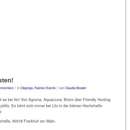
sten!
/
/
mmentare
in
Clippings
,
Fashion Events
von
Claudia Bessler
 es bei lilo! Von Agnona, Aquazzura, Brioni über Friendly Hunting
billa. Es lohnt sich immer bei Lilo in der kleinen Hochstraße
!
straße, 60318 Frankfurt am Main.