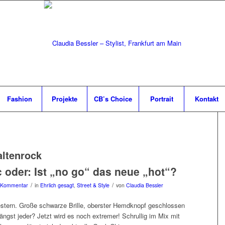
Fashion
Projekte
CB’s Choice
Portrait
Kontakt
altenrock
 oder: Ist „no go“ das neue „hot“?
/
/
 Kommentar
in
Ehrlich gesagt
,
Street & Style
von
Claudia Bessler
stern. Große schwarze Brille, oberster Hemdknopf geschlossen
ängst jeder? Jetzt wird es noch extremer! Schrullig im Mix mit