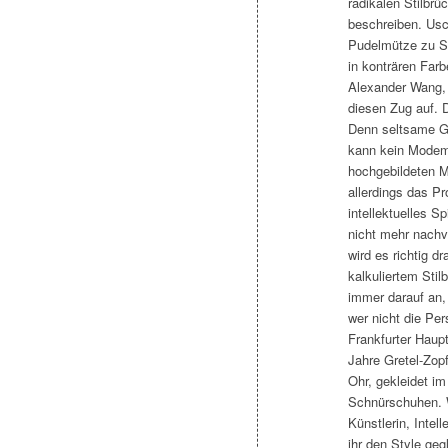
radikalen Stilbrü
beschreiben. Usc
Pudelmütze zu S
in konträren Far
Alexander Wang, K
diesen Zug auf. 
Denn seltsame Ge
kann kein Modema
hochgebildeten M
allerdings das P
intellektuelles S
nicht mehr nachvo
wird es richtig 
kalkuliertem Sti
immer darauf an, 
wer nicht die Pe
Frankfurter Haupt
Jahre Gretel-Zopf
Ohr, gekleidet im
Schnürschuhen. W
Künstlerin, Inte
ihr den Style geg