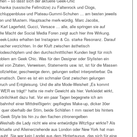
chen – so lässt sich der aktuelle Geek-Chic
hanka (russische Fellmütze) zu Faltenrock und Clogs,
chluppenbluse und Plateau-Gummi-Schuhen … am besten jeweils
ben und Mustern. Hauptsache merk-würdig. Marc Jacobs,
arl Lagerfeld, Gucci, Versace … alle, alle springen sie auf
Die Macht der Social Media Foren zeigt auch hier ihre Wirkung.
ek-Looks erhalten bei Instagram & Co. starke Resonanz. Darauf
cher verzichten. In der Kluft zwischen ästhetisch
odeschöpfern und den durchschnittlichen Kunden liegt für mich
roblem am Geek Chic. Was für den Designer oder Stylisten ein
piel von Zitaten, Verweisen, Statements usw. ist, ist für die Massen
llziehbar, geschweige denn, gelungen selbst interpretierbar. Da
dramatisch. Denn es ist ein schmaler Grat zwischen gelungen
lbruch und Entgleisung. Und die alte Mode-Weisheit „Es kommt
WER es trägt!“ hatte nie mehr Gewicht als hier. Verkleidet wirkt,
rsönlichkeit dazu hat. Vor ein paar Tagen begegnete ich am
bahnhof einer Mittdreißigerin: gepflegtes Make-up, dicker 30er
 quer oberhalb der Stirn, beide Schläfen 1 mm rasiert bis hinters
 Geek Style bis hin zu den flachen zitronengelben
eshalb die Lady nicht wie eine entwürdigte Witzfigur wirkte? Als
llektuelle und Alleinerziehende aus London oder New York hat man
laubt. Sie war kein Landei aus dem Hintertaunus, das sich für eine