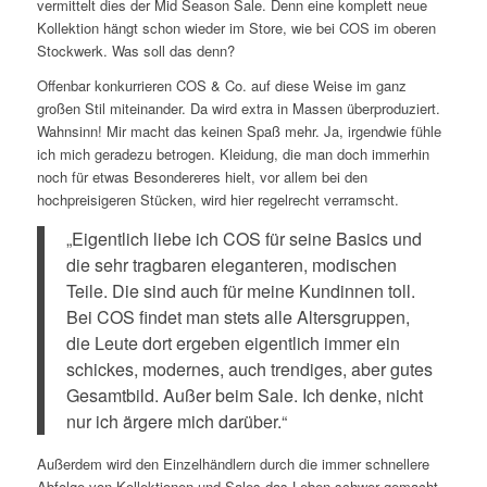
vermittelt dies der Mid Season Sale. Denn eine komplett neue
Kollektion hängt schon wieder im Store, wie bei COS im oberen
Stockwerk. Was soll das denn?
Offenbar konkurrieren COS & Co. auf diese Weise im ganz
großen Stil miteinander. Da wird extra in Massen überproduziert.
Wahnsinn! Mir macht das keinen Spaß mehr. Ja, irgendwie fühle
ich mich geradezu betrogen. Kleidung, die man doch immerhin
noch für etwas Besondereres hielt, vor allem bei den
hochpreisigeren Stücken, wird hier regelrecht verramscht.
„Eigentlich liebe ich COS für seine Basics und
die sehr tragbaren eleganteren, modischen
Teile. Die sind auch für meine Kundinnen toll.
Bei COS findet man stets alle Altersgruppen,
die Leute dort ergeben eigentlich immer ein
schickes, modernes, auch trendiges, aber gutes
Gesamtbild. Außer beim Sale. Ich denke, nicht
nur ich ärgere mich darüber.“
Außerdem wird den Einzelhändlern durch die immer schnellere
Abfolge von Kollektionen und Sales das Leben schwer gemacht.