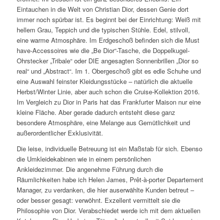
Eintauchen in die Welt von Christian Dior, dessen Genie dort
immer noch spürbar ist. Es beginnt bei der Einrichtung: Weiß mit
hellem Grau, Teppich und die typischen Stühle. Edel, stilvoll,
eine warme Atmosphäre. Im Erdgeschoß befinden sich die Must
have-Accessoires wie die „Be Dior“-Tasche, die Doppelkugel-
Ohrstecker „Tribale“ oder DIE angesagten Sonnenbrillen „Dior so
real“ und „Abstract“. Im 1. Obergeschoß gibt es edle Schuhe und
eine Auswahl feinster Kleidungsstücke – natürlich die aktuelle
Herbst/Winter Linie, aber auch schon die Cruise-Kollektion 2016.
Im Vergleich zu Dior in Paris hat das Frankfurter Maison nur eine
kleine Fläche. Aber gerade dadurch entsteht diese ganz
besondere Atmosphäre, eine Melange aus Gemütlichkeit und
außerordentlicher Exklusivität.
Die leise, individuelle Betreuung ist ein Maßstab für sich. Ebenso
die Umkleidekabinen wie in einem persönlichen
Ankleidezimmer. Die angenehme Führung durch die
Räumlichkeiten habe ich Helen James, Prêt-à-porter Departement
Manager, zu verdanken, die hier auserwählte Kunden betreut –
oder besser gesagt: verwöhnt. Exzellent vermittelt sie die
Philosophie von Dior. Verabschiedet werde ich mit dem aktuellen