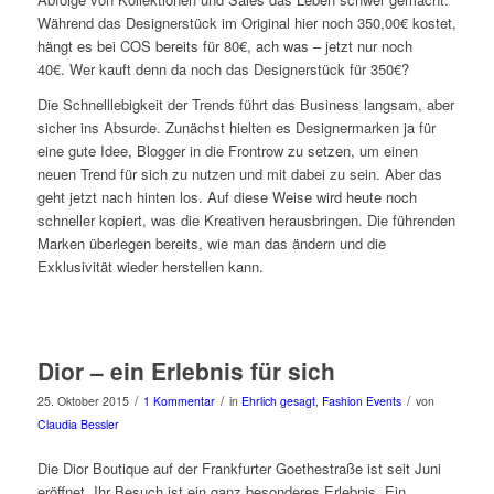
Während das Designerstück im Original hier noch 350,00€ kostet,
hängt es bei COS bereits für 80€, ach was – jetzt nur noch
40€. Wer kauft denn da noch das Designerstück für 350€?
Die Schnelllebigkeit der Trends führt das Business langsam, aber
sicher ins Absurde. Zunächst hielten es Designermarken ja für
eine gute Idee, Blogger in die Frontrow zu setzen, um einen
neuen Trend für sich zu nutzen und mit dabei zu sein. Aber das
geht jetzt nach hinten los. Auf diese Weise wird heute noch
schneller kopiert, was die Kreativen herausbringen. Die führenden
Marken überlegen bereits, wie man das ändern und die
Exklusivität wieder herstellen kann.
Dior – ein Erlebnis für sich
/
/
/
25. Oktober 2015
1 Kommentar
in
Ehrlich gesagt
,
Fashion Events
von
Claudia Bessler
Die Dior Boutique auf der Frankfurter Goethestraße ist seit Juni
eröffnet. Ihr Besuch ist ein ganz besonderes Erlebnis. Ein