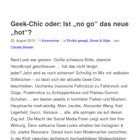
Geek-Chic oder: Ist „no go“ das neue
„hot“?
/
/
/
22. August 2015
1 Kommentar
in
Ehrlich gesagt
,
Street & Style
von
Claudia Bessler
Nerd-Look war gestern. Große schwarze Brille, oberster
Hemdknopf geschlossen … hat das nicht längst
jeder? Jetzt wird es noch extremer! Schrullig im Mix mit radikalen
Stilbrüchen – so lässt sich der aktuelle Geek-Chic
beschreiben. Uschanka (russische Fellmütze) zu Faltenrock und
Clogs, Pudelmütze zu Schluppenbluse und Plateau-Gummi-
Schuhen … am besten jeweils in konträren Farben und Mustern.
Hauptsache merk-würdig. Marc Jacobs, Alexander Wang, Karl
Lagerfeld, Gucci, Versace … alle, alle springen sie auf diesen
Zug auf. Die Macht der Social Media Foren zeigt auch hier ihre
Wirkung. Denn seltsame Geek-Looks erhalten bei Instagram &
Co. starke Resonanz. Darauf kann kein Modemacher verzichten.
In der Kluft zwischen ästhetisch hochgebildeten Modeschöpfern