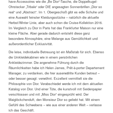
have-Accessoires wie die „Be Dior“-Tasche, die Doppelkugel-
Ohrstecker „Tribale“ oder DIE angesagten Sonnenbrillen „Dior so
real“ und „Abstract“. Im 1. Obergeschoß gibt es edle Schuhe und
eine Auswahl feinster Kleidungsstücke – natürlich die aktuelle
Herbst/Winter Linie, aber auch schon die Cruise-Kollektion 2016.
Im Vergleich zu Dior in Paris hat das Frankfurter Maison nur eine
kleine Fläche. Aber gerade dadurch entsteht diese ganz
besondere Atmosphäre, eine Melange aus Gemütlichkeit und
außerordentlicher Exklusivität.
Die leise, individuelle Betreuung ist ein Maßstab für sich. Ebenso
die Umkleidekabinen wie in einem persönlichen
Ankleidezimmer. Die angenehme Führung durch die
Räumlichkeiten habe ich Helen James, Prêt-à-porter Departement
Manager, zu verdanken, die hier auserwählte Kunden betreut –
oder besser gesagt: verwöhnt. Exzellent vermittelt sie die
Philosophie von Dior. Verabschiedet werde ich mit dem aktuellen
Katalog von Dior. Und einer Tüte, die kunstvoll mit Seidenpapier
verschlossen und mit „Miss Dior“ eingesprüht wird. Der
Maiglöckchenduft, den Monsieur Dior so geliebt hat. Mit einem
Gefühl des Schwebens – wie aus einer anderen Welt – verlasse
ich das Geschäft.