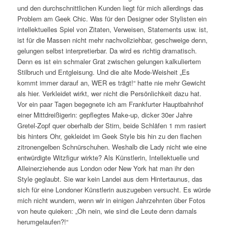
und den durchschnittlichen Kunden liegt für mich allerdings das
Problem am Geek Chic. Was für den Designer oder Stylisten ein
intellektuelles Spiel von Zitaten, Verweisen, Statements usw. ist,
ist für die Massen nicht mehr nachvollziehbar, geschweige denn,
gelungen selbst interpretierbar. Da wird es richtig dramatisch.
Denn es ist ein schmaler Grat zwischen gelungen kalkuliertem
Stilbruch und Entgleisung. Und die alte Mode-Weisheit „Es
kommt immer darauf an, WER es trägt!“ hatte nie mehr Gewicht
als hier. Verkleidet wirkt, wer nicht die Persönlichkeit dazu hat.
Vor ein paar Tagen begegnete ich am Frankfurter Hauptbahnhof
einer Mittdreißigerin: gepflegtes Make-up, dicker 30er Jahre
Gretel-Zopf quer oberhalb der Stirn, beide Schläfen 1 mm rasiert
bis hinters Ohr, gekleidet im Geek Style bis hin zu den flachen
zitronengelben Schnürschuhen. Weshalb die Lady nicht wie eine
entwürdigte Witzfigur wirkte? Als Künstlerin, Intellektuelle und
Alleinerziehende aus London oder New York hat man ihr den
Style geglaubt. Sie war kein Landei aus dem Hintertaunus, das
sich für eine Londoner Künstlerin auszugeben versucht. Es würde
mich nicht wundern, wenn wir in einigen Jahrzehnten über Fotos
von heute quieken: „Oh nein, wie sind die Leute denn damals
herumgelaufen?!“