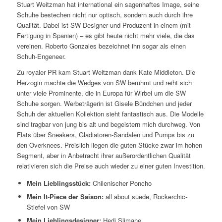
Stuart Weitzman hat international ein sagenhaftes Image, seine
Schuhe bestechen nicht nur optisch, sondern auch durch ihre
Qualität. Dabei ist SW Designer und Produzent in einem (mit
Fertigung in Spanien) – es gibt heute nicht mehr viele, die das
vereinen. Roberto Gonzales bezeichnet ihn sogar als einen
Schuh-Engeneer.
Zu royaler PR kam Stuart Weitzman dank Kate Middleton. Die
Herzogin machte die Wedges von SW berühmt und reiht sich
unter viele Prominente, die in Europa für Wirbel um die SW
Schuhe sorgen. Werbeträgerin ist Gisele Bündchen und jeder
Schuh der aktuellen Kollektion sieht fantastisch aus. Die Modelle
sind tragbar von jung bis alt und begeistern mich durchweg. Von
Flats über Sneakers, Gladiatoren-Sandalen und Pumps bis zu
den Overknees. Preislich liegen die guten Stücke zwar im hohen
Segment, aber in Anbetracht ihrer außerordentlichen Qualität
relativieren sich die Preise auch wieder zu einer guten Investition.
Mein Lieblingsstück:
Chilenischer Poncho
Mein It-Piece der Saison:
all about suede, Rockerchic-
Stiefel von SW
Mein Lieblingsdesigner:
Hedi Slimane