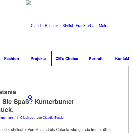
Fashion
Projekte
CB’s Choice
Portrait
Kontakt
atania
 Sie Spaß? Kunterbunter
uck.
/
/
mmentare
in
Clippings
von
Claudia Bessler
n oder stylisch? Von Mailand bis Catania wird gerade immer öfter