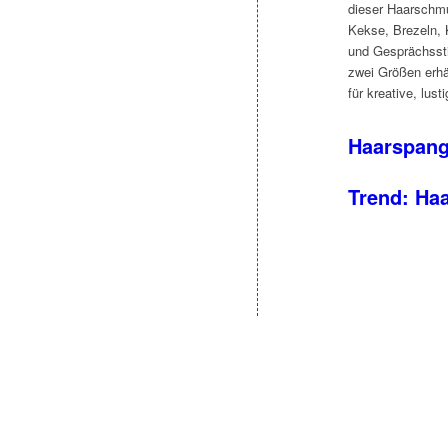
dieser Haarschmu
Kekse, Brezeln, 
und Gesprächsstif
zwei Größen erhä
für kreative, lust
Haarspang
Trend: Ha